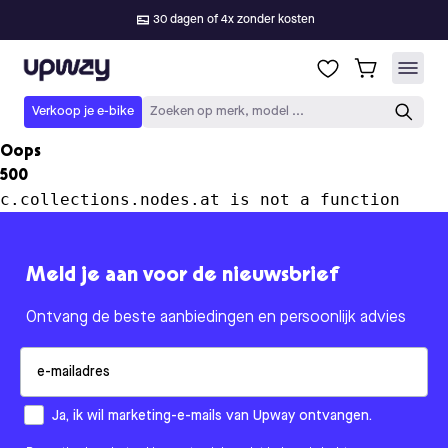
30 dagen of 4x zonder kosten
Upway
Verkoop je e-bike
Zoeken op merk, model ...
Oops
500
c.collections.nodes.at is not a function
Meld je aan voor de nieuwsbrief
Ontvang de beste aanbiedingen en persoonlijk advies
Email
How would you like to hear from us?
Ja, ik wil marketing-e-mails van Upway ontvangen.