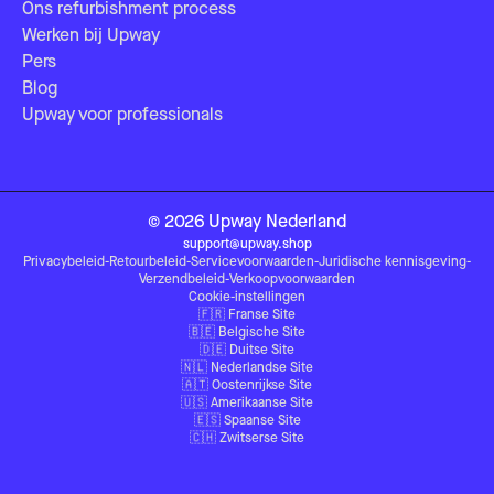
Ons refurbishment process
Werken bij Upway
Pers
Blog
Upway voor professionals
©
2026
Upway
Nederland
support@upway.shop
Privacybeleid
-
Retourbeleid
-
Servicevoorwaarden
-
Juridische kennisgeving
-
Verzendbeleid
-
Verkoopvoorwaarden
Cookie-instellingen
🇫🇷
Franse Site
🇧🇪
Belgische Site
🇩🇪
Duitse Site
🇳🇱
Nederlandse Site
🇦🇹
Oostenrijkse Site
🇺🇸
Amerikaanse Site
🇪🇸
Spaanse Site
🇨🇭
Zwitserse Site