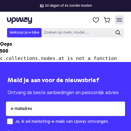
30 dagen of 4x zonder kosten
Upway
Verkoop je e-bike
Zoeken op merk, model ...
Oops
500
c.collections.nodes.at is not a function
Meld je aan voor de nieuwsbrief
Ontvang de beste aanbiedingen en persoonlijk advies
Email
How would you like to hear from us?
Ja, ik wil marketing-e-mails van Upway ontvangen.