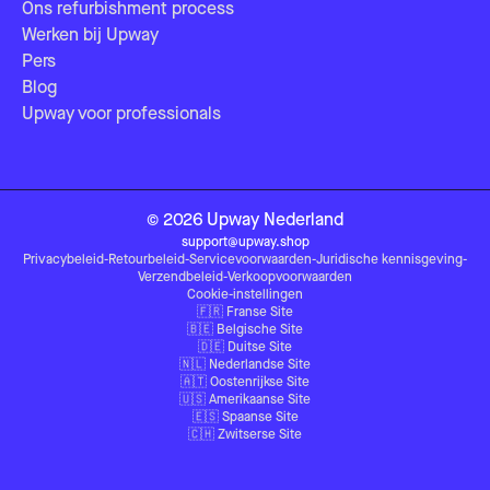
Ons refurbishment process
Werken bij Upway
Pers
Blog
Upway voor professionals
©
2026
Upway
Nederland
support@upway.shop
Privacybeleid
-
Retourbeleid
-
Servicevoorwaarden
-
Juridische kennisgeving
-
Verzendbeleid
-
Verkoopvoorwaarden
Cookie-instellingen
🇫🇷
Franse Site
🇧🇪
Belgische Site
🇩🇪
Duitse Site
🇳🇱
Nederlandse Site
🇦🇹
Oostenrijkse Site
🇺🇸
Amerikaanse Site
🇪🇸
Spaanse Site
🇨🇭
Zwitserse Site