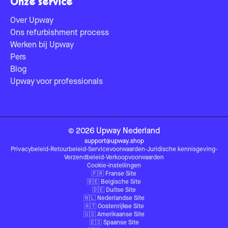
Onze service
Over Upway
Ons refurbishment process
Werken bij Upway
Pers
Blog
Upway voor professionals
©
2026
Upway
Nederland
support@upway.shop
Privacybeleid
-
Retourbeleid
-
Servicevoorwaarden
-
Juridische kennisgeving
-
Verzendbeleid
-
Verkoopvoorwaarden
Cookie-instellingen
🇫🇷
Franse Site
🇧🇪
Belgische Site
🇩🇪
Duitse Site
🇳🇱
Nederlandse Site
🇦🇹
Oostenrijkse Site
🇺🇸
Amerikaanse Site
🇪🇸
Spaanse Site