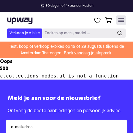
30 dagen of 4x zonder kosten
Upway
Verkoop je e-bike
Zoeken op merk, model ...
Test, koop of verkoop e-bikes op 15 of 29 augustus tijdens de
Amsterdam Testdagen.
Boek vandaag je afspraak
.
Oops
500
c.collections.nodes.at is not a function
Meld je aan voor de nieuwsbrief
Ontvang de beste aanbiedingen en persoonlijk advies
Email