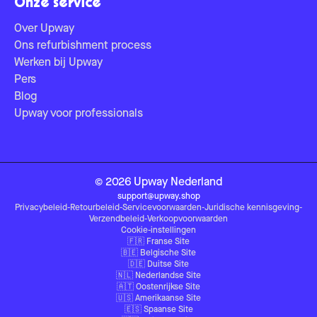
Onze service
Over Upway
Ons refurbishment process
Werken bij Upway
Pers
Blog
Upway voor professionals
©
2026
Upway
Nederland
support@upway.shop
Privacybeleid
-
Retourbeleid
-
Servicevoorwaarden
-
Juridische kennisgeving
-
Verzendbeleid
-
Verkoopvoorwaarden
Cookie-instellingen
🇫🇷
Franse Site
🇧🇪
Belgische Site
🇩🇪
Duitse Site
🇳🇱
Nederlandse Site
🇦🇹
Oostenrijkse Site
🇺🇸
Amerikaanse Site
🇪🇸
Spaanse Site