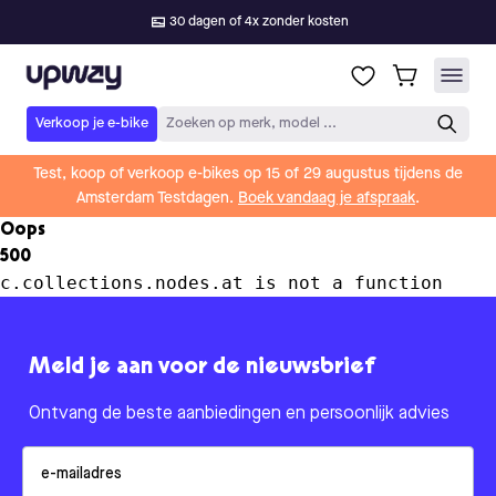
30 dagen of 4x zonder kosten
Upway
Verkoop je e-bike
Zoeken op merk, model ...
Test, koop of verkoop e-bikes op 15 of 29 augustus tijdens de
Amsterdam Testdagen.
Boek vandaag je afspraak
.
Oops
500
c.collections.nodes.at is not a function
Meld je aan voor de nieuwsbrief
Ontvang de beste aanbiedingen en persoonlijk advies
Email