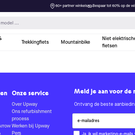
60+ partner winkels
Bespaar tot 60% op de win
&
Niet elektrisch
Trekkingfiets
Mountainbike
fietsen
Meld je aan voor de 
en
Onze service
Over Upway
Ontvang de beste aanbieding
Ons refurbishment
Email
process
Arrow
Werken bij Upway
&
Pers
How would you like to hear fr
Ja, ik wil marketing-e-mai