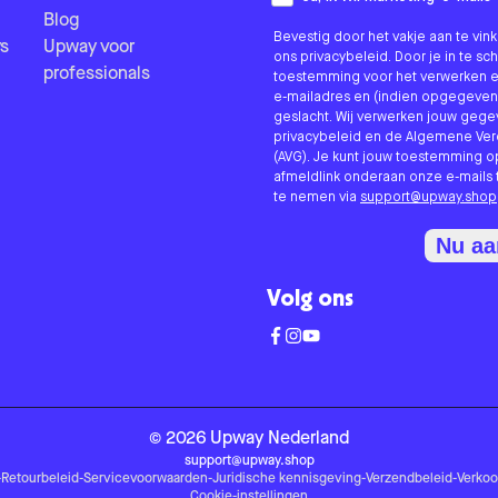
Blog
Bevestig door het vakje aan te vi
s
Upway voor
ons privacybeleid. Door je in te sc
professionals
toestemming voor het verwerken e
e-mailadres en (indien opgegeven
geslacht. Wij verwerken jouw geg
privacybeleid en de Algemene V
(AVG). Je kunt jouw toestemming o
afmeldlink onderaan onze e-mails 
te nemen via
support@upway.shop
Nu a
Volg ons
©
2026
Upway
Nederland
support@upway.shop
-
Retourbeleid
-
Servicevoorwaarden
-
Juridische kennisgeving
-
Verzendbeleid
-
Verko
Cookie-instellingen