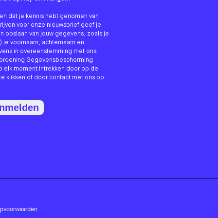
nken dat je kennis hebt genomen van
hrijven voor onze nieuwsbrief geef je
n opslaan van jouw gegevens, zoals je
) je voornaam, achternaam en
evens in overeenstemming met ons
erordening Gegevensbescherming
p elk moment intrekken door op de
te klikken of door contact met ons op
anmelden
opvoorwaarden