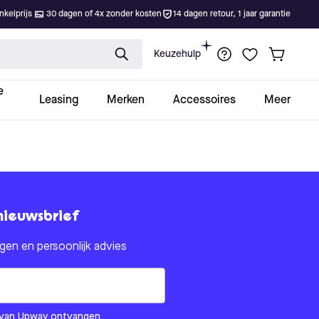
kelprijs
30 dagen of 4x zonder kosten
14 dagen retour, 1 jaar garantie
Keuzehulp
e
Leasing
Merken
Accessoires
Meer
nieuwsbrief
en en persoonlijk advies
om us?
ls van Upway ontvangen.