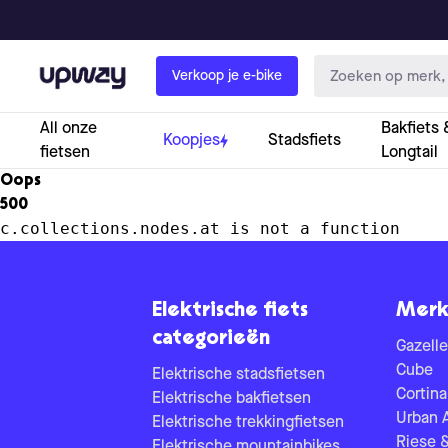
Upway
Verkoop je e-bike
All onze
Bakfiets 
Koopjes
Stadsfiets
fietsen
Longtail
Oops
500
c.collections.nodes.at is not a function
Elektrische fiets
Merk
categorieën
Gazelle
Cube
Elektrische stadsfietsen
Cortina
Elektrische bakfietsen
Urban 
Elektrische trekkingfietsen
Riese 
Elektrische mountainbikes