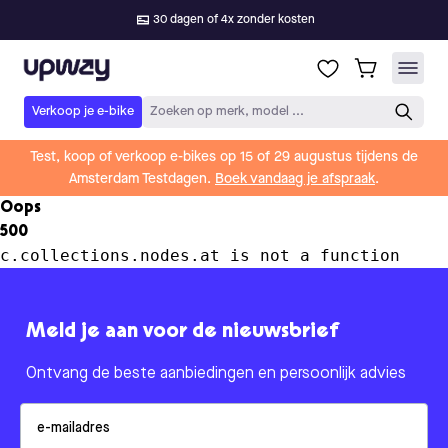
30 dagen of 4x zonder kosten
Upway
Verkoop je e-bike
Zoeken op merk, model ...
Test, koop of verkoop e-bikes op 15 of 29 augustus tijdens de
Amsterdam Testdagen.
Boek vandaag je afspraak
.
Oops
500
c.collections.nodes.at is not a function
Meld je aan voor de nieuwsbrief
Ontvang de beste aanbiedingen en persoonlijk advies
Email