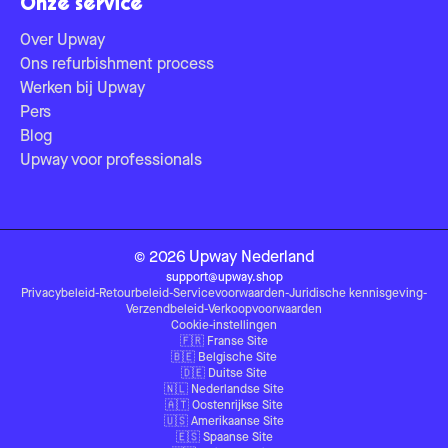
Onze service
Over Upway
Ons refurbishment process
Werken bij Upway
Pers
Blog
Upway voor professionals
©
2026
Upway
Nederland
support@upway.shop
Privacybeleid
-
Retourbeleid
-
Servicevoorwaarden
-
Juridische kennisgeving
-
Verzendbeleid
-
Verkoopvoorwaarden
Cookie-instellingen
🇫🇷
Franse Site
🇧🇪
Belgische Site
🇩🇪
Duitse Site
🇳🇱
Nederlandse Site
🇦🇹
Oostenrijkse Site
🇺🇸
Amerikaanse Site
🇪🇸
Spaanse Site