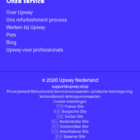
Onze service
Over Upway
Ons refurbishment process
Werken bij Upway
Pers
Blog
Upway voor professionals
©
2026
Upway
Nederland
support@upway.shop
Privacybeleid
-
Retourbeleid
-
Servicevoorwaarden
-
Juridische kennisgeving
-
Verzendbeleid
-
Verkoopvoorwaarden
Cookie-instellingen
🇫🇷
Franse Site
🇧🇪
Belgische Site
🇩🇪
Duitse Site
🇳🇱
Nederlandse Site
🇦🇹
Oostenrijkse Site
🇺🇸
Amerikaanse Site
🇪🇸
Spaanse Site