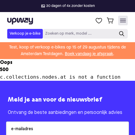
30 dagen of 4x zonder kosten
Upway
Verkoop je e-bike
Zoeken op merk, model ...
Test, koop of verkoop e-bikes op 15 of 29 augustus tijdens de
Amsterdam Testdagen.
Boek vandaag je afspraak
.
Oops
500
c.collections.nodes.at is not a function
Meld je aan voor de nieuwsbrief
Ontvang de beste aanbiedingen en persoonlijk advies
Email