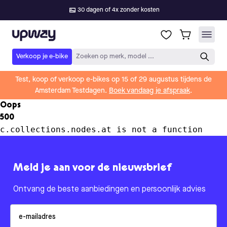
30 dagen of 4x zonder kosten
Upway
Verkoop je e-bike
Zoeken op merk, model ...
Test, koop of verkoop e-bikes op 15 of 29 augustus tijdens de
Amsterdam Testdagen.
Boek vandaag je afspraak
.
Oops
500
c.collections.nodes.at is not a function
Meld je aan voor de nieuwsbrief
Ontvang de beste aanbiedingen en persoonlijk advies
Email