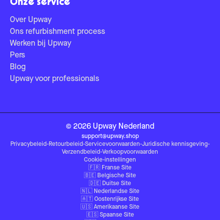
Onze service
Over Upway
Ons refurbishment process
Werken bij Upway
Pers
Blog
Upway voor professionals
©
2026
Upway
Nederland
support@upway.shop
Privacybeleid
-
Retourbeleid
-
Servicevoorwaarden
-
Juridische kennisgeving
-
Verzendbeleid
-
Verkoopvoorwaarden
Cookie-instellingen
🇫🇷
Franse Site
🇧🇪
Belgische Site
🇩🇪
Duitse Site
🇳🇱
Nederlandse Site
🇦🇹
Oostenrijkse Site
🇺🇸
Amerikaanse Site
🇪🇸
Spaanse Site