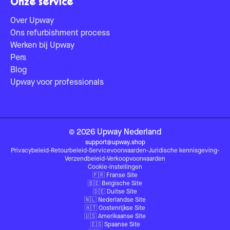
Onze service
Over Upway
Ons refurbishment process
Werken bij Upway
Pers
Blog
Upway voor professionals
©
2026
Upway
Nederland
support@upway.shop
Privacybeleid
-
Retourbeleid
-
Servicevoorwaarden
-
Juridische kennisgeving
-
Verzendbeleid
-
Verkoopvoorwaarden
Cookie-instellingen
🇫🇷
Franse Site
🇧🇪
Belgische Site
🇩🇪
Duitse Site
🇳🇱
Nederlandse Site
🇦🇹
Oostenrijkse Site
🇺🇸
Amerikaanse Site
🇪🇸
Spaanse Site