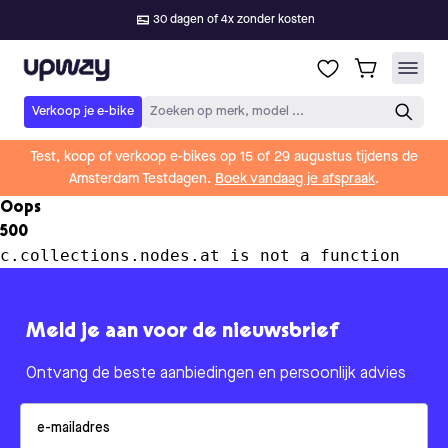
30 dagen of 4x zonder kosten
Upway
Verkoop je e-bike
Zoeken op merk, model ...
Test, koop of verkoop e-bikes op 15 of 29 augustus tijdens de
Amsterdam Testdagen.
Boek vandaag je afspraak
.
Oops
500
c.collections.nodes.at is not a function
Meld je aan voor de nieuwsbrief
Ontvang de beste aanbiedingen en persoonlijk advies
Email