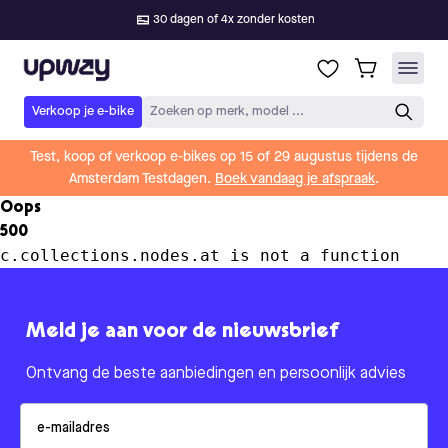
30 dagen of 4x zonder kosten
Upway
Verkoop je e-bike
Zoeken op merk, model ...
Test, koop of verkoop e-bikes op 15 of 29 augustus tijdens de
Amsterdam Testdagen.
Boek vandaag je afspraak
.
Oops
500
c.collections.nodes.at is not a function
Meld je aan voor de nieuwsbrief
Ontvang de beste aanbiedingen en persoonlijk advies
Email