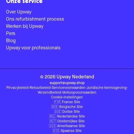
Onze service
Over Upway
Ons refurbishment process
Werken bij Upway
Pers
Blog
Upway voor professionals
©
2026
Upway
Nederland
support@upway.shop
Privacybeleid
-
Retourbeleid
-
Servicevoorwaarden
-
Juridische kennisgeving
-
Verzendbeleid
-
Verkoopvoorwaarden
Cookie-instellingen
🇫🇷
Franse Site
🇧🇪
Belgische Site
🇩🇪
Duitse Site
🇳🇱
Nederlandse Site
🇦🇹
Oostenrijkse Site
🇺🇸
Amerikaanse Site
🇪🇸
Spaanse Site