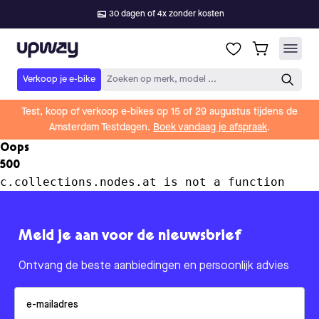
30 dagen of 4x zonder kosten
Upway
Verkoop je e-bike
Zoeken op merk, model ...
Test, koop of verkoop e-bikes op 15 of 29 augustus tijdens de
Amsterdam Testdagen.
Boek vandaag je afspraak
.
Oops
500
c.collections.nodes.at is not a function
Meld je aan voor de nieuwsbrief
Ontvang de beste aanbiedingen en persoonlijk advies
Email