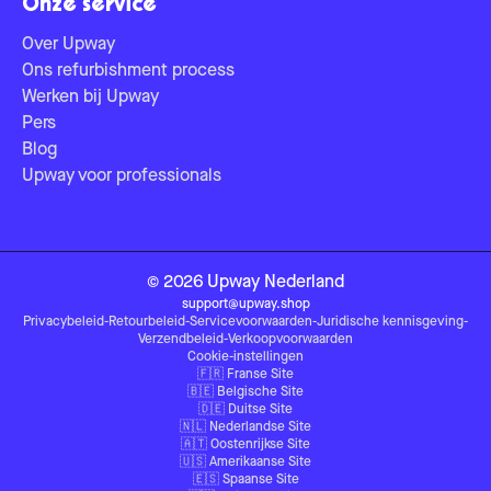
Onze service
Over Upway
Ons refurbishment process
Werken bij Upway
Pers
Blog
Upway voor professionals
©
2026
Upway
Nederland
support@upway.shop
Privacybeleid
-
Retourbeleid
-
Servicevoorwaarden
-
Juridische kennisgeving
-
Verzendbeleid
-
Verkoopvoorwaarden
Cookie-instellingen
🇫🇷
Franse Site
🇧🇪
Belgische Site
🇩🇪
Duitse Site
🇳🇱
Nederlandse Site
🇦🇹
Oostenrijkse Site
🇺🇸
Amerikaanse Site
🇪🇸
Spaanse Site