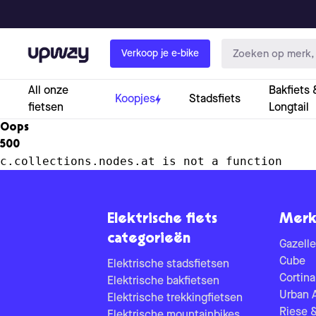
Upway
Verkoop je e-bike
All onze
Bakfiets 
Koopjes
Stadsfiets
fietsen
Longtail
Oops
500
c.collections.nodes.at is not a function
Elektrische fiets
Merk
categorieën
Gazelle
Cube
Elektrische stadsfietsen
Cortina
Elektrische bakfietsen
Urban 
Elektrische trekkingfietsen
Riese 
Elektrische mountainbikes