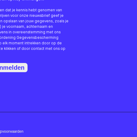
nken dat je kennis hebt genomen van
hrijven voor onze nieuwsbrief geef je
n opslaan van jouw gegevens, zoals je
) je voornaam, achternaam en
evens in overeenstemming met ons
erordening Gegevensbescherming
p elk moment intrekken door op de
te klikken of door contact met ons op
anmelden
opvoorwaarden