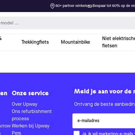
60+ partner winkels
Bespaar tot 60% op de win
&
Niet elektrisch
Trekkingfiets
Mountainbike
fietsen
Meld je aan voor de 
en
Onze service
Over Upway
Ontvang de beste aanbieding
Ons refurbishment
Email
process
Arrow
Werken bij Upway
&
Pers
How would you like to hear fr
Ja, ik wil marketing-e-mai