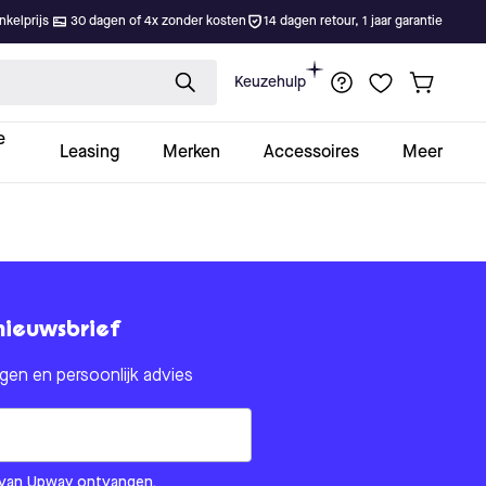
kelprijs
30 dagen of 4x zonder kosten
14 dagen retour, 1 jaar garantie
Keuzehulp
e
Leasing
Merken
Accessoires
Meer
nieuwsbrief
en en persoonlijk advies
om us?
ls van Upway ontvangen.