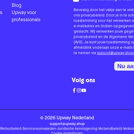
Blog
Bevestig door het vakje aan te vi
s
Upway voor
ons privacybeleid. Door je in te sc
professionals
toestemming voor het verwerken e
e-mailadres en (indien opgegeven
geslacht. Wij verwerken jouw geg
privacybeleid en de Algemene V
(AVG). Je kunt jouw toestemming o
afmeldlink onderaan onze e-mails 
te nemen via
support@upway.shop
Nu a
Volg ons
©
2026
Upway
Nederland
support@upway.shop
-
Retourbeleid
-
Servicevoorwaarden
-
Juridische kennisgeving
-
Verzendbeleid
-
Verko
Cookie-instellingen