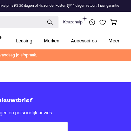
kelprijs
30 dagen of 4x zonder kosten
14 dagen retour, 1 jaar garantie
Keuzehulp
e
Leasing
Merken
Accessoires
Meer
vandaag je afspraak
.
nieuwsbrief
en en persoonlijk advies