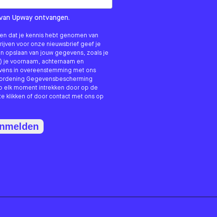
om us?
ls van Upway ontvangen.
nken dat je kennis hebt genomen van
hrijven voor onze nieuwsbrief geef je
n opslaan van jouw gegevens, zoals je
) je voornaam, achternaam en
evens in overeenstemming met ons
erordening Gegevensbescherming
p elk moment intrekken door op de
te klikken of door contact met ons op
anmelden