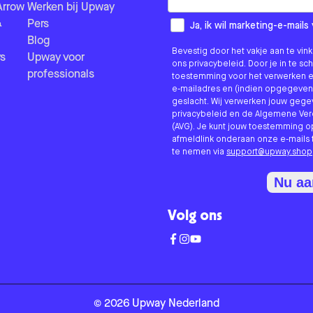
Arrow
Werken bij Upway
&
Pers
How would you like to hear fr
Ja, ik wil marketing-e-mai
Blog
Bevestig door het vakje aan te vi
s
Upway voor
ons privacybeleid. Door je in te sc
professionals
toestemming voor het verwerken e
e-mailadres en (indien opgegeven
geslacht. Wij verwerken jouw geg
privacybeleid en de Algemene V
(AVG). Je kunt jouw toestemming o
afmeldlink onderaan onze e-mails 
te nemen via
support@upway.shop
Nu a
Volg ons
©
2026
Upway
Nederland