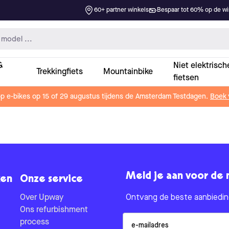
60+ partner winkels
Bespaar tot 60% op de win
&
Niet elektrisch
Trekkingfiets
Mountainbike
fietsen
op e-bikes op 15 of 29 augustus tijdens de Amsterdam Testdagen.
Boek 
Meld je aan voor de 
en
Onze service
Over Upway
Ontvang de beste aanbieding
Ons refurbishment
Email
process