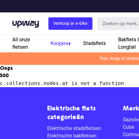
Upway
Verkoop je e-bike
All onze
Bakfiets 
Koopjes
Stadsfiets
fietsen
Longtail
Test, koop of verko
Oops
500
c.collections.nodes.at is not a function
Elektrische fiets
Merk
categorieën
Gazelle
Cube
Elektrische stadsfietsen
Cortina
Elektrische bakfietsen