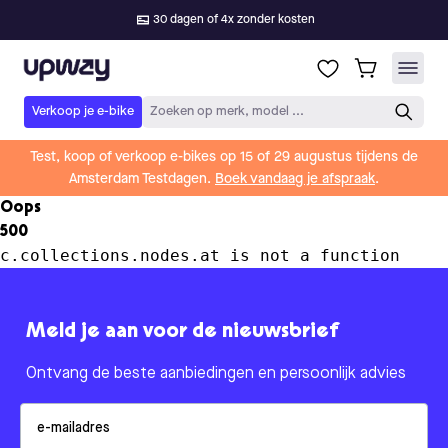
30 dagen of 4x zonder kosten
Upway
Verkoop je e-bike
Zoeken op merk, model ...
Test, koop of verkoop e-bikes op 15 of 29 augustus tijdens de
Amsterdam Testdagen.
Boek vandaag je afspraak
.
Oops
500
c.collections.nodes.at is not a function
Meld je aan voor de nieuwsbrief
Ontvang de beste aanbiedingen en persoonlijk advies
Email