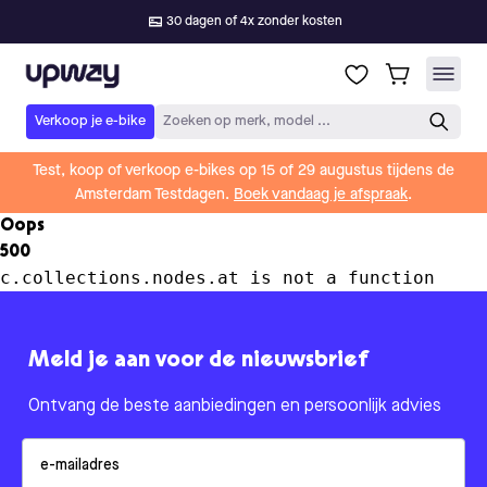
30 dagen of 4x zonder kosten
Upway
Verkoop je e-bike
Zoeken op merk, model ...
Test, koop of verkoop e-bikes op 15 of 29 augustus tijdens de
Amsterdam Testdagen.
Boek vandaag je afspraak
.
Oops
500
c.collections.nodes.at is not a function
Meld je aan voor de nieuwsbrief
Ontvang de beste aanbiedingen en persoonlijk advies
Email