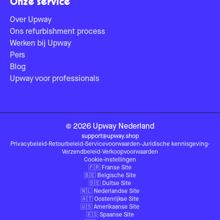
Onze service
Over Upway
Ons refurbishment process
Werken bij Upway
Pers
Blog
Upway voor professionals
©
2026
Upway
Nederland
support@upway.shop
Privacybeleid
-
Retourbeleid
-
Servicevoorwaarden
-
Juridische kennisgeving
-
Verzendbeleid
-
Verkoopvoorwaarden
Cookie-instellingen
🇫🇷
Franse Site
🇧🇪
Belgische Site
🇩🇪
Duitse Site
🇳🇱
Nederlandse Site
🇦🇹
Oostenrijkse Site
🇺🇸
Amerikaanse Site
🇪🇸
Spaanse Site