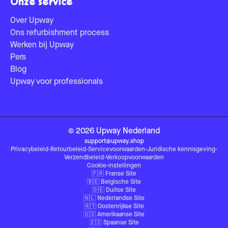
Onze service
Over Upway
Ons refurbishment process
Werken bij Upway
Pers
Blog
Upway voor professionals
©
2026
Upway
Nederland
support@upway.shop
Privacybeleid
-
Retourbeleid
-
Servicevoorwaarden
-
Juridische kennisgeving
-
Verzendbeleid
-
Verkoopvoorwaarden
Cookie-instellingen
🇫🇷
Franse Site
🇧🇪
Belgische Site
🇩🇪
Duitse Site
🇳🇱
Nederlandse Site
🇦🇹
Oostenrijkse Site
🇺🇸
Amerikaanse Site
🇪🇸
Spaanse Site