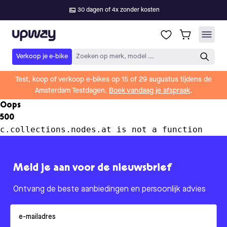
30 dagen of 4x zonder kosten
Upway
Verkoop je e-bike
Zoeken op merk, model ...
Test, koop of verkoop e-bikes op 15 of 29 augustus tijdens de
Amsterdam Testdagen.
Boek vandaag je afspraak
.
Oops
500
c.collections.nodes.at is not a function
Meld je aan voor de nieuwsbrief
Ontvang de beste aanbiedingen en persoonlijk advies
Email