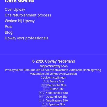
Onze service
Over Upway
Ons refurbishment process
Werken bij Upway
Pers
Blog
Upway voor professionals
©
2026
Upway
Nederland
support@upway.shop
Privacybeleid
-
Retourbeleid
-
Servicevoorwaarden
-
Juridische kennisgeving
-
Verzendbeleid
-
Verkoopvoorwaarden
Cookie-instellingen
🇫🇷
Franse Site
🇧🇪
Belgische Site
🇩🇪
Duitse Site
🇳🇱
Nederlandse Site
🇦🇹
Oostenrijkse Site
🇺🇸
Amerikaanse Site
🇪🇸
Spaanse Site