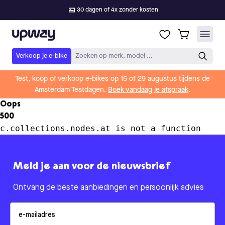
30 dagen of 4x zonder kosten
Upway
Verkoop je e-bike
Zoeken op merk, model ...
Test, koop of verkoop e-bikes op 15 of 29 augustus tijdens de
Amsterdam Testdagen.
Boek vandaag je afspraak
.
Oops
500
c.collections.nodes.at is not a function
Meld je aan voor de nieuwsbrief
Ontvang de beste aanbiedingen en persoonlijk advies
Email