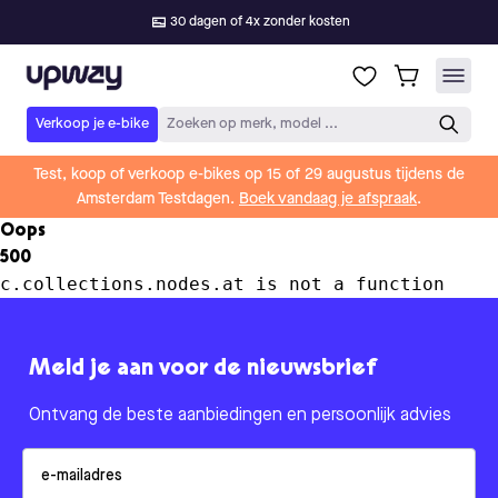
30 dagen of 4x zonder kosten
Upway
Verkoop je e-bike
Zoeken op merk, model ...
Test, koop of verkoop e-bikes op 15 of 29 augustus tijdens de
Amsterdam Testdagen.
Boek vandaag je afspraak
.
Oops
500
c.collections.nodes.at is not a function
Meld je aan voor de nieuwsbrief
Ontvang de beste aanbiedingen en persoonlijk advies
Email