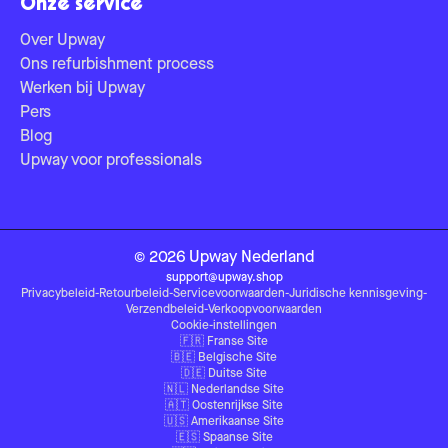
Onze service
Over Upway
Ons refurbishment process
Werken bij Upway
Pers
Blog
Upway voor professionals
©
2026
Upway
Nederland
support@upway.shop
Privacybeleid
-
Retourbeleid
-
Servicevoorwaarden
-
Juridische kennisgeving
-
Verzendbeleid
-
Verkoopvoorwaarden
Cookie-instellingen
🇫🇷
Franse Site
🇧🇪
Belgische Site
🇩🇪
Duitse Site
🇳🇱
Nederlandse Site
🇦🇹
Oostenrijkse Site
🇺🇸
Amerikaanse Site
🇪🇸
Spaanse Site