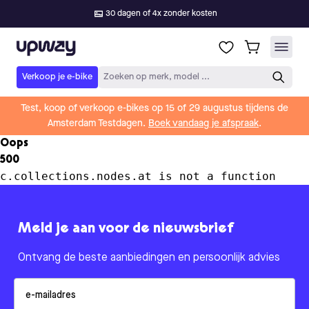
30 dagen of 4x zonder kosten
Upway
Verkoop je e-bike
Zoeken op merk, model ...
Test, koop of verkoop e-bikes op 15 of 29 augustus tijdens de
Amsterdam Testdagen.
Boek vandaag je afspraak
.
Oops
500
c.collections.nodes.at is not a function
Meld je aan voor de nieuwsbrief
Ontvang de beste aanbiedingen en persoonlijk advies
Email