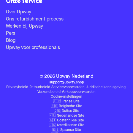
Onze service
Over Upway
Ons refurbishment process
Werken bij Upway
Pers
Blog
Upway voor professionals
©
2026
Upway
Nederland
support@upway.shop
Privacybeleid
-
Retourbeleid
-
Servicevoorwaarden
-
Juridische kennisgeving
-
Verzendbeleid
-
Verkoopvoorwaarden
Cookie-instellingen
🇫🇷
Franse Site
🇧🇪
Belgische Site
🇩🇪
Duitse Site
🇳🇱
Nederlandse Site
🇦🇹
Oostenrijkse Site
🇺🇸
Amerikaanse Site
🇪🇸
Spaanse Site