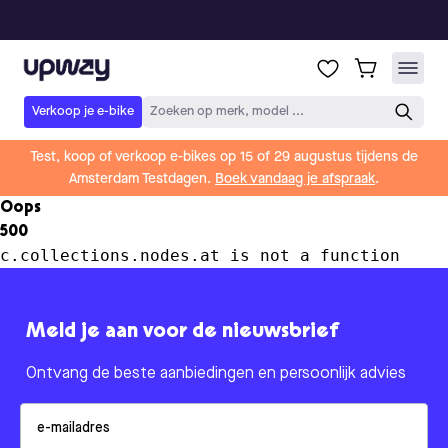
Upway
Verkoop je e-bike
Zoeken op merk, model ...
Test, koop of verkoop e-bikes op 15 of 29 augustus tijdens de
Amsterdam Testdagen.
Boek vandaag je afspraak
.
Oops
500
c.collections.nodes.at is not a function
Meld je aan voor de nieuwsbrief
Ontvang de beste aanbiedingen en persoonlijk advies
Email