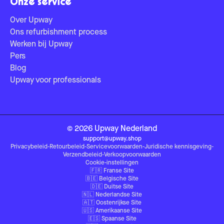
Onze service
Over Upway
Ons refurbishment process
Werken bij Upway
Pers
Blog
Upway voor professionals
©
2026
Upway
Nederland
support@upway.shop
Privacybeleid
-
Retourbeleid
-
Servicevoorwaarden
-
Juridische kennisgeving
-
Verzendbeleid
-
Verkoopvoorwaarden
Cookie-instellingen
🇫🇷
Franse Site
🇧🇪
Belgische Site
🇩🇪
Duitse Site
🇳🇱
Nederlandse Site
🇦🇹
Oostenrijkse Site
🇺🇸
Amerikaanse Site
🇪🇸
Spaanse Site