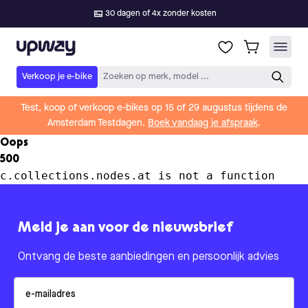
30 dagen of 4x zonder kosten
Upway
Verkoop je e-bike
Zoeken op merk, model ...
Test, koop of verkoop e-bikes op 15 of 29 augustus tijdens de
Amsterdam Testdagen.
Boek vandaag je afspraak
.
Oops
500
c.collections.nodes.at is not a function
Meld je aan voor de nieuwsbrief
Ontvang de beste aanbiedingen en persoonlijk advies
Email