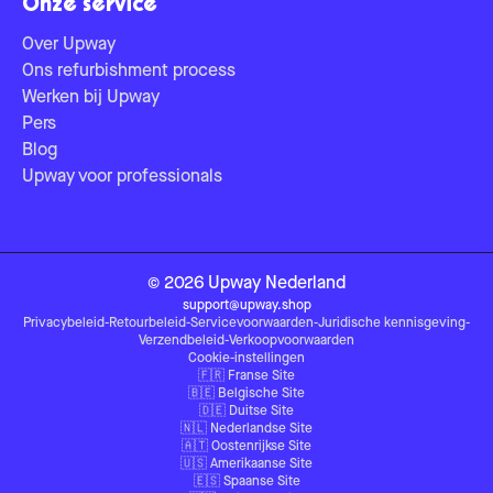
Onze service
Over Upway
Ons refurbishment process
Werken bij Upway
Pers
Blog
Upway voor professionals
©
2026
Upway
Nederland
support@upway.shop
Privacybeleid
-
Retourbeleid
-
Servicevoorwaarden
-
Juridische kennisgeving
-
Verzendbeleid
-
Verkoopvoorwaarden
Cookie-instellingen
🇫🇷
Franse Site
🇧🇪
Belgische Site
🇩🇪
Duitse Site
🇳🇱
Nederlandse Site
🇦🇹
Oostenrijkse Site
🇺🇸
Amerikaanse Site
🇪🇸
Spaanse Site