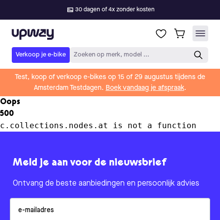
30 dagen of 4x zonder kosten
Upway
Verkoop je e-bike
Zoeken op merk, model ...
Test, koop of verkoop e-bikes op 15 of 29 augustus tijdens de
Amsterdam Testdagen.
Boek vandaag je afspraak
.
Oops
500
c.collections.nodes.at is not a function
Meld je aan voor de nieuwsbrief
Ontvang de beste aanbiedingen en persoonlijk advies
Email