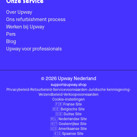
Onze service
Over Upway
Ons refurbishment process
Werken bij Upway
Pers
Blog
Upway voor professionals
©
2026
Upway
Nederland
support@upway.shop
Privacybeleid
-
Retourbeleid
-
Servicevoorwaarden
-
Juridische kennisgeving
-
Verzendbeleid
-
Verkoopvoorwaarden
Cookie-instellingen
🇫🇷
Franse Site
🇧🇪
Belgische Site
🇩🇪
Duitse Site
🇳🇱
Nederlandse Site
🇦🇹
Oostenrijkse Site
🇺🇸
Amerikaanse Site
🇪🇸
Spaanse Site