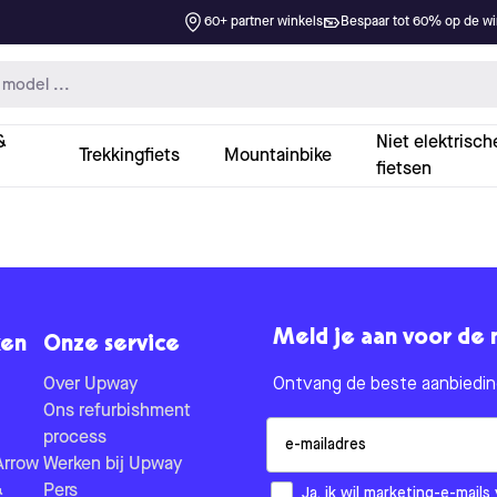
60+ partner winkels
Bespaar tot 60% op de win
&
Niet elektrisch
Trekkingfiets
Mountainbike
fietsen
Meld je aan voor de 
en
Onze service
Over Upway
Ontvang de beste aanbieding
Ons refurbishment
Email
process
Arrow
Werken bij Upway
&
Pers
How would you like to hear fr
Ja, ik wil marketing-e-mai