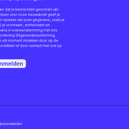
nken dat je kennis hebt genomen van
hrijven voor onze nieuwsbrief geef je
n opslaan van jouw gegevens, zoals je
) je voornaam, achternaam en
evens in overeenstemming met ons
erordening Gegevensbescherming
p elk moment intrekken door op de
te klikken of door contact met ons op
anmelden
opvoorwaarden