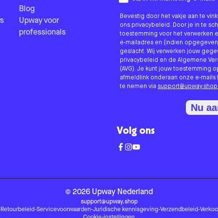
Blog
Bevestig door het vakje aan te vi
s
Upway voor
ons privacybeleid. Door je in te sc
professionals
toestemming voor het verwerken e
e-mailadres en (indien opgegeven
geslacht. Wij verwerken jouw geg
privacybeleid en de Algemene V
(AVG). Je kunt jouw toestemming o
afmeldlink onderaan onze e-mails 
te nemen via
support@upway.shop
Nu a
Volg ons
©
2026
Upway
Nederland
support@upway.shop
-
Retourbeleid
-
Servicevoorwaarden
-
Juridische kennisgeving
-
Verzendbeleid
-
Verko
Cookie-instellingen