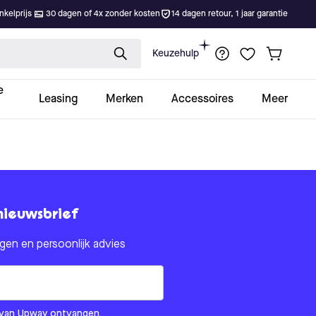
kelprijs
30 dagen of 4x zonder kosten
14 dagen retour, 1 jaar garantie
Keuzehulp
e
Leasing
Merken
Accessoires
Meer
nieuwsbrief
en en persoonlijk advies
om us?
ls van Upway ontvangen.