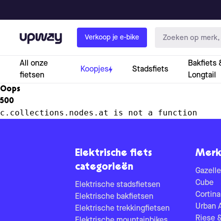
Upway
Verkoop je e-bike
All onze
Bakfiets 
Koopjes
Stadsfiets
fietsen
Longtail
Oops
500
c.collections.nodes.at is not a function
Elektrische fiets
Merk
categorieën
Gazelle
Cube
Elektrische stadsfietsen
Cortina
Elektrische bakfietsen
Urban 
Elektrische trekkingfietsen
Riese 
Elektrische mountainbikes