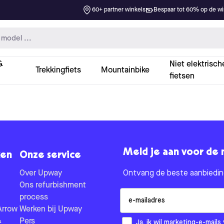
60+ partner winkels
Bespaar tot 60% op de win
&
Niet elektrisch
Trekkingfiets
Mountainbike
fietsen
Meld je aan voor de 
en
Onze service
Over Upway
Ontvang de beste aanbieding
Ons refurbishment
Email
process
Arrow
Werken bij Upway
&
Pers
How would you like to hear fr
Ja, ik wil marketing-e-mai