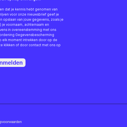
nken dat je kennis hebt genomen van
hrijven voor onze nieuwsbrief geef je
n opslaan van jouw gegevens, zoals je
) je voornaam, achternaam en
evens in overeenstemming met ons
erordening Gegevensbescherming
p elk moment intrekken door op de
te klikken of door contact met ons op
anmelden
opvoorwaarden