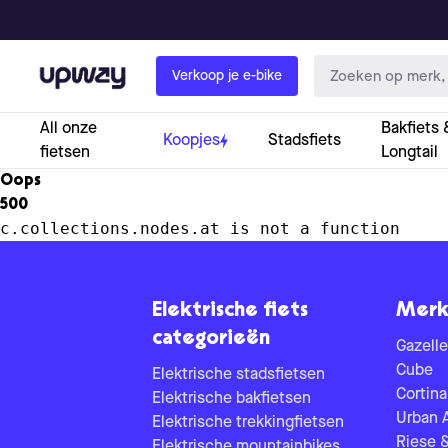
Upway
Verkoop je e-bike
All onze
Bakfiets 
Koopjes
Stadsfiets
fietsen
Longtail
Oops
500
c.collections.nodes.at is not a function
Elektrische fiets
Merk
categorieën
Gazelle
Cube
Elektrische stadsfietsen
Cortina
Elektrische bakfietsen
Urban 
Elektrische trekkingfietsen
Riese 
Elektrische mountainbikes