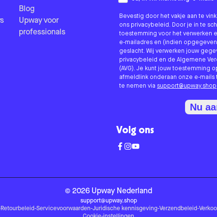
Blog
Bevestig door het vakje aan te vi
s
Upway voor
ons privacybeleid. Door je in te sc
professionals
toestemming voor het verwerken e
e-mailadres en (indien opgegeven
geslacht. Wij verwerken jouw geg
privacybeleid en de Algemene V
(AVG). Je kunt jouw toestemming o
afmeldlink onderaan onze e-mails 
te nemen via
support@upway.shop
Nu a
Volg ons
©
2026
Upway
Nederland
support@upway.shop
-
Retourbeleid
-
Servicevoorwaarden
-
Juridische kennisgeving
-
Verzendbeleid
-
Verko
Cookie-instellingen