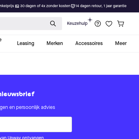
kelprijs
30 dagen of 4x zonder kosten
14 dagen retour, 1 jaar garantie
Keuzehulp
e
Leasing
Merken
Accessoires
Meer
nieuwsbrief
en en persoonlijk advies
om us?
ls van Upway ontvangen.