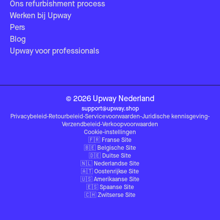
Ons refurbishment process
Werken bij Upway
Pers
Blog
Upway voor professionals
©
2026
Upway
Nederland
support@upway.shop
Privacybeleid
-
Retourbeleid
-
Servicevoorwaarden
-
Juridische kennisgeving
-
Verzendbeleid
-
Verkoopvoorwaarden
Cookie-instellingen
🇫🇷
Franse Site
🇧🇪
Belgische Site
🇩🇪
Duitse Site
🇳🇱
Nederlandse Site
🇦🇹
Oostenrijkse Site
🇺🇸
Amerikaanse Site
🇪🇸
Spaanse Site
🇨🇭
Zwitserse Site