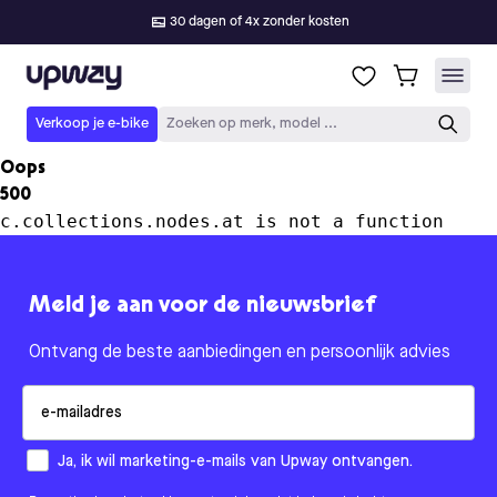
30 dagen of 4x zonder kosten
Upway
Verkoop je e-bike
Zoeken op merk, model ...
Oops
500
c.collections.nodes.at is not a function
Meld je aan voor de nieuwsbrief
Ontvang de beste aanbiedingen en persoonlijk advies
Email
How would you like to hear from us?
Ja, ik wil marketing-e-mails van Upway ontvangen.