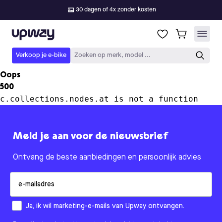
30 dagen of 4x zonder kosten
Upway
Verkoop je e-bike
Zoeken op merk, model ...
Oops
500
c.collections.nodes.at is not a function
Meld je aan voor de nieuwsbrief
Ontvang de beste aanbiedingen en persoonlijk advies
Email
How would you like to hear from us?
Ja, ik wil marketing-e-mails van Upway ontvangen.