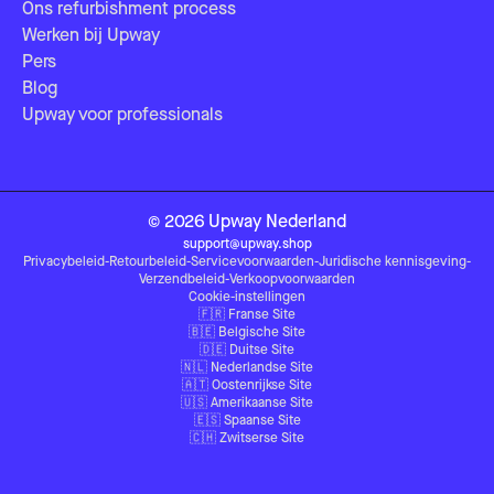
Ons refurbishment process
Werken bij Upway
Pers
Blog
Upway voor professionals
©
2026
Upway
Nederland
support@upway.shop
Privacybeleid
-
Retourbeleid
-
Servicevoorwaarden
-
Juridische kennisgeving
-
Verzendbeleid
-
Verkoopvoorwaarden
Cookie-instellingen
🇫🇷
Franse Site
🇧🇪
Belgische Site
🇩🇪
Duitse Site
🇳🇱
Nederlandse Site
🇦🇹
Oostenrijkse Site
🇺🇸
Amerikaanse Site
🇪🇸
Spaanse Site
🇨🇭
Zwitserse Site