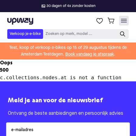
30 dagen of 4x zonder kosten
Upway
Verkoop je e-bike
Zoeken op merk, model ...
Test, koop of verkoop e-bikes op 15 of 29 augustus tijdens de
Amsterdam Testdagen.
Boek vandaag je afspraak
.
Oops
500
c.collections.nodes.at is not a function
Meld je aan voor de nieuwsbrief
Ontvang de beste aanbiedingen en persoonlijk advies
Email