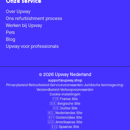
Onze service
Over Upway
Ons refurbishment process
Werken bij Upway
Pers
Blog
Upway voor professionals
©
2026
Upway
Nederland
support@upway.shop
Privacybeleid
-
Retourbeleid
-
Servicevoorwaarden
-
Juridische kennisgeving
-
Verzendbeleid
-
Verkoopvoorwaarden
Cookie-instellingen
🇫🇷
Franse Site
🇧🇪
Belgische Site
🇩🇪
Duitse Site
🇳🇱
Nederlandse Site
🇦🇹
Oostenrijkse Site
🇺🇸
Amerikaanse Site
🇪🇸
Spaanse Site