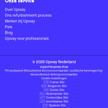
Onze service
Over Upway
Ons refurbishment process
Werken bij Upway
Pers
Blog
Upway voor professionals
©
2026
Upway
Nederland
support@upway.shop
Privacybeleid
-
Retourbeleid
-
Servicevoorwaarden
-
Juridische kennisgeving
-
Verzendbeleid
-
Verkoopvoorwaarden
Cookie-instellingen
🇫🇷
Franse Site
🇧🇪
Belgische Site
🇩🇪
Duitse Site
🇳🇱
Nederlandse Site
🇦🇹
Oostenrijkse Site
🇺🇸
Amerikaanse Site
🇪🇸
Spaanse Site