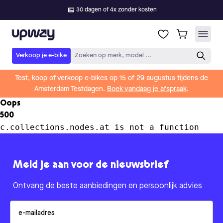
30 dagen of 4x zonder kosten
Upway
Verkoop je e-bike
Zoeken op merk, model ...
Test, koop of verkoop e-bikes op 15 of 29 augustus tijdens de
Amsterdam Testdagen.
Boek vandaag je afspraak
.
Oops
500
c.collections.nodes.at is not a function
Meld je aan voor de nieuwsbrief
Ontvang de beste aanbiedingen en persoonlijk advies
Email