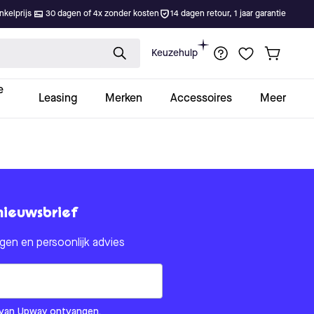
kelprijs
30 dagen of 4x zonder kosten
14 dagen retour, 1 jaar garantie
Keuzehulp
e
Leasing
Merken
Accessoires
Meer
nieuwsbrief
en en persoonlijk advies
om us?
ls van Upway ontvangen.