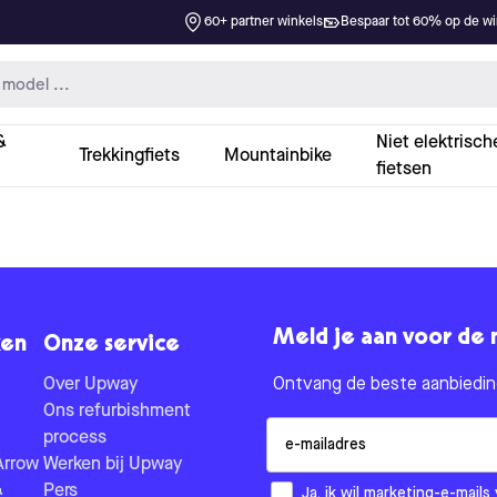
60+ partner winkels
Bespaar tot 60% op de win
&
Niet elektrisch
Trekkingfiets
Mountainbike
fietsen
Meld je aan voor de 
en
Onze service
Over Upway
Ontvang de beste aanbieding
Ons refurbishment
Email
process
Arrow
Werken bij Upway
&
Pers
How would you like to hear fr
Ja, ik wil marketing-e-mai