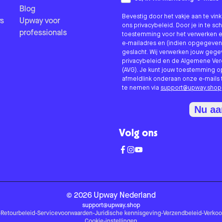
Blog
Bevestig door het vakje aan te vi
s
Upway voor
ons privacybeleid. Door je in te sc
professionals
toestemming voor het verwerken e
e-mailadres en (indien opgegeven
geslacht. Wij verwerken jouw geg
privacybeleid en de Algemene V
(AVG). Je kunt jouw toestemming o
afmeldlink onderaan onze e-mails 
te nemen via
support@upway.shop
Nu a
Volg ons
©
2026
Upway
Nederland
support@upway.shop
-
Retourbeleid
-
Servicevoorwaarden
-
Juridische kennisgeving
-
Verzendbeleid
-
Verko
Cookie-instellingen