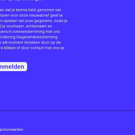
nken dat je kennis hebt genomen van
hrijven voor onze nieuwsbrief geef je
n opslaan van jouw gegevens, zoals je
) je voornaam, achternaam en
evens in overeenstemming met ons
erordening Gegevensbescherming
p elk moment intrekken door op de
te klikken of door contact met ons op
anmelden
opvoorwaarden