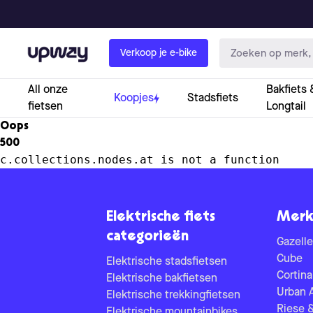
Upway
Verkoop je e-bike
All onze
Bakfiets 
Koopjes
Stadsfiets
fietsen
Longtail
Oops
500
c.collections.nodes.at is not a function
Elektrische fiets
Merk
categorieën
Gazelle
Cube
Elektrische stadsfietsen
Cortina
Elektrische bakfietsen
Urban 
Elektrische trekkingfietsen
Riese 
Elektrische mountainbikes