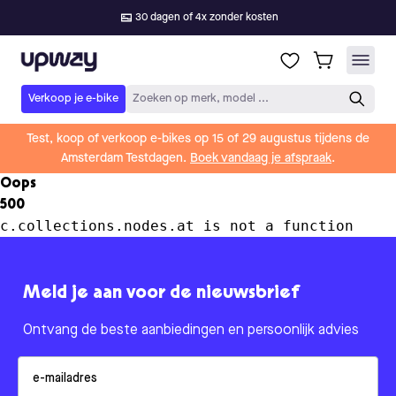
30 dagen of 4x zonder kosten
Upway
Verkoop je e-bike
Zoeken op merk, model ...
Test, koop of verkoop e-bikes op 15 of 29 augustus tijdens de
Amsterdam Testdagen.
Boek vandaag je afspraak
.
Oops
500
c.collections.nodes.at is not a function
Meld je aan voor de nieuwsbrief
Ontvang de beste aanbiedingen en persoonlijk advies
Email