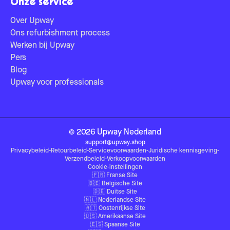
Onze service
Over Upway
Ons refurbishment process
Werken bij Upway
Pers
Blog
Upway voor professionals
©
2026
Upway
Nederland
support@upway.shop
Privacybeleid
-
Retourbeleid
-
Servicevoorwaarden
-
Juridische kennisgeving
-
Verzendbeleid
-
Verkoopvoorwaarden
Cookie-instellingen
🇫🇷
Franse Site
🇧🇪
Belgische Site
🇩🇪
Duitse Site
🇳🇱
Nederlandse Site
🇦🇹
Oostenrijkse Site
🇺🇸
Amerikaanse Site
🇪🇸
Spaanse Site