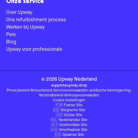
Onze service
Over Upway
Ons refurbishment process
Werken bij Upway
Pers
Blog
Upway voor professionals
©
2026
Upway
Nederland
support@upway.shop
Privacybeleid
-
Retourbeleid
-
Servicevoorwaarden
-
Juridische kennisgeving
-
Verzendbeleid
-
Verkoopvoorwaarden
Cookie-instellingen
🇫🇷
Franse Site
🇧🇪
Belgische Site
🇩🇪
Duitse Site
🇳🇱
Nederlandse Site
🇦🇹
Oostenrijkse Site
🇺🇸
Amerikaanse Site
🇪🇸
Spaanse Site