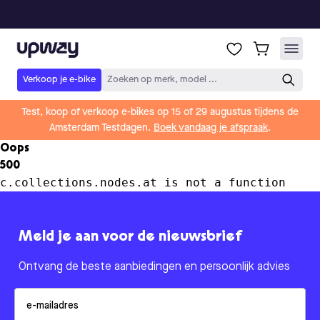
Upway
Verkoop je e-bike
Zoeken op merk, model ...
Test, koop of verkoop e-bikes op 15 of 29 augustus tijdens de
Amsterdam Testdagen.
Boek vandaag je afspraak
.
Oops
500
c.collections.nodes.at is not a function
Meld je aan voor de nieuwsbrief
Ontvang de beste aanbiedingen en persoonlijk advies
Email