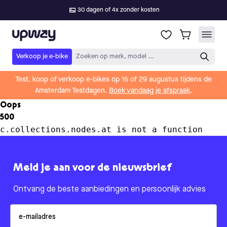
30 dagen of 4x zonder kosten
Upway
Verkoop je e-bike
Zoeken op merk, model ...
Test, koop of verkoop e-bikes op 15 of 29 augustus tijdens de
Amsterdam Testdagen.
Boek vandaag je afspraak
.
Oops
500
c.collections.nodes.at is not a function
Meld je aan voor de nieuwsbrief
Ontvang de beste aanbiedingen en persoonlijk advies
Email