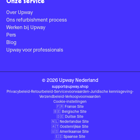
Onze service
Over Upway
Ons refurbishment process
Werken bij Upway
Pers
Blog
Upway voor professionals
©
2026
Upway
Nederland
support@upway.shop
Privacybeleid
-
Retourbeleid
-
Servicevoorwaarden
-
Juridische kennisgeving
-
Verzendbeleid
-
Verkoopvoorwaarden
Cookie-instellingen
🇫🇷
Franse Site
🇧🇪
Belgische Site
🇩🇪
Duitse Site
🇳🇱
Nederlandse Site
🇦🇹
Oostenrijkse Site
🇺🇸
Amerikaanse Site
🇪🇸
Spaanse Site