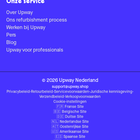
Onze service
Over Upway
Ons refurbishment process
Werken bij Upway
Pers
Blog
Upway voor professionals
©
2026
Upway
Nederland
support@upway.shop
Privacybeleid
-
Retourbeleid
-
Servicevoorwaarden
-
Juridische kennisgeving
-
Verzendbeleid
-
Verkoopvoorwaarden
Cookie-instellingen
🇫🇷
Franse Site
🇧🇪
Belgische Site
🇩🇪
Duitse Site
🇳🇱
Nederlandse Site
🇦🇹
Oostenrijkse Site
🇺🇸
Amerikaanse Site
🇪🇸
Spaanse Site