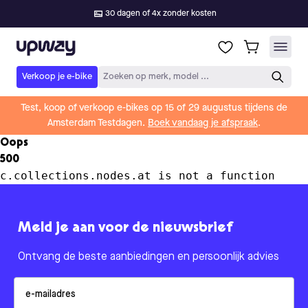
30 dagen of 4x zonder kosten
Upway
Verkoop je e-bike
Zoeken op merk, model ...
Test, koop of verkoop e-bikes op 15 of 29 augustus tijdens de
Amsterdam Testdagen.
Boek vandaag je afspraak
.
Oops
500
c.collections.nodes.at is not a function
Meld je aan voor de nieuwsbrief
Ontvang de beste aanbiedingen en persoonlijk advies
Email