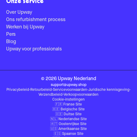
Onze service
Over Upway
Ons refurbishment process
Werken bij Upway
Pers
Blog
Upway voor professionals
©
2026
Upway
Nederland
support@upway.shop
Privacybeleid
-
Retourbeleid
-
Servicevoorwaarden
-
Juridische kennisgeving
-
Verzendbeleid
-
Verkoopvoorwaarden
Cookie-instellingen
🇫🇷
Franse Site
🇧🇪
Belgische Site
🇩🇪
Duitse Site
🇳🇱
Nederlandse Site
🇦🇹
Oostenrijkse Site
🇺🇸
Amerikaanse Site
🇪🇸
Spaanse Site