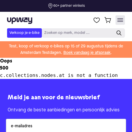
60+ partner winkels
Upway
Verkoop je e-bike
Zoeken op merk, model ...
Test, koop of verkoop e-bikes op 15 of 29 augustus tijdens de
Amsterdam Testdagen.
Boek vandaag je afspraak
.
Oops
500
c.collections.nodes.at is not a function
Meld je aan voor de nieuwsbrief
Ontvang de beste aanbiedingen en persoonlijk advies
Email