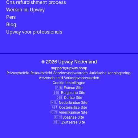
Ons refurbishment process
Werken bij Upway
Pers
Blog
Upway voor professionals
©
2026
Upway
Nederland
support@upway.shop
Privacybeleid
-
Retourbeleid
-
Servicevoorwaarden
-
Juridische kennisgeving
-
Verzendbeleid
-
Verkoopvoorwaarden
Cookie-instellingen
🇫🇷
Franse Site
🇧🇪
Belgische Site
🇩🇪
Duitse Site
🇳🇱
Nederlandse Site
🇦🇹
Oostenrijkse Site
🇺🇸
Amerikaanse Site
🇪🇸
Spaanse Site
🇨🇭
Zwitserse Site