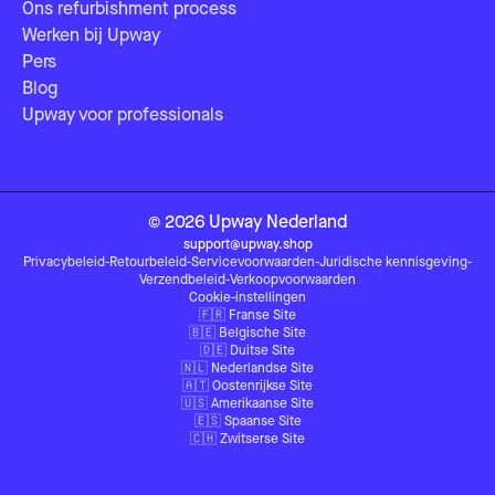
Ons refurbishment process
Werken bij Upway
Pers
Blog
Upway voor professionals
©
2026
Upway
Nederland
support@upway.shop
Privacybeleid
-
Retourbeleid
-
Servicevoorwaarden
-
Juridische kennisgeving
-
Verzendbeleid
-
Verkoopvoorwaarden
Cookie-instellingen
🇫🇷
Franse Site
🇧🇪
Belgische Site
🇩🇪
Duitse Site
🇳🇱
Nederlandse Site
🇦🇹
Oostenrijkse Site
🇺🇸
Amerikaanse Site
🇪🇸
Spaanse Site
🇨🇭
Zwitserse Site