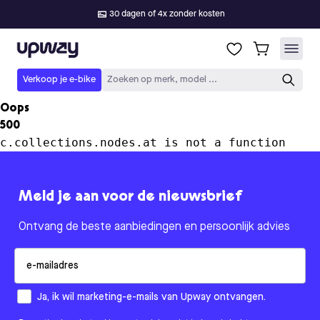
30 dagen of 4x zonder kosten
Upway
Verkoop je e-bike
Zoeken op merk, model ...
Oops
500
c.collections.nodes.at is not a function
Meld je aan voor de nieuwsbrief
Ontvang de beste aanbiedingen en persoonlijk advies
Email
How would you like to hear from us?
Ja, ik wil marketing-e-mails van Upway ontvangen.