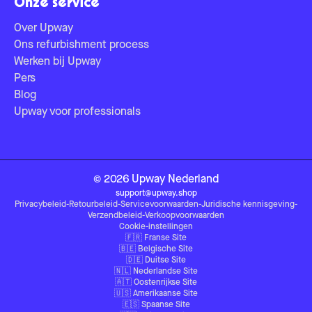
Onze service
Over Upway
Ons refurbishment process
Werken bij Upway
Pers
Blog
Upway voor professionals
©
2026
Upway
Nederland
support@upway.shop
Privacybeleid
-
Retourbeleid
-
Servicevoorwaarden
-
Juridische kennisgeving
-
Verzendbeleid
-
Verkoopvoorwaarden
Cookie-instellingen
🇫🇷
Franse Site
🇧🇪
Belgische Site
🇩🇪
Duitse Site
🇳🇱
Nederlandse Site
🇦🇹
Oostenrijkse Site
🇺🇸
Amerikaanse Site
🇪🇸
Spaanse Site