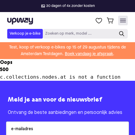
30 dagen of 4x zonder kosten
Upway
Verkoop je e-bike
Zoeken op merk, model ...
Test, koop of verkoop e-bikes op 15 of 29 augustus tijdens de
Amsterdam Testdagen.
Boek vandaag je afspraak
.
Oops
500
c.collections.nodes.at is not a function
Meld je aan voor de nieuwsbrief
Ontvang de beste aanbiedingen en persoonlijk advies
Email