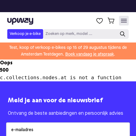
Upway
Verkoop je e-bike
Zoeken op merk, model ...
Test, koop of verkoop e-bikes op 15 of 29 augustus tijdens de
Amsterdam Testdagen.
Boek vandaag je afspraak
.
Oops
500
c.collections.nodes.at is not a function
Meld je aan voor de nieuwsbrief
Ontvang de beste aanbiedingen en persoonlijk advies
Email