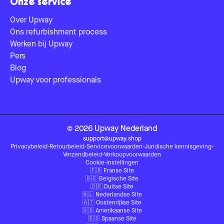
Onze service
Over Upway
Ons refurbishment process
Werken bij Upway
Pers
Blog
Upway voor professionals
©
2026
Upway
Nederland
support@upway.shop
Privacybeleid
-
Retourbeleid
-
Servicevoorwaarden
-
Juridische kennisgeving
-
Verzendbeleid
-
Verkoopvoorwaarden
Cookie-instellingen
🇫🇷
Franse Site
🇧🇪
Belgische Site
🇩🇪
Duitse Site
🇳🇱
Nederlandse Site
🇦🇹
Oostenrijkse Site
🇺🇸
Amerikaanse Site
🇪🇸
Spaanse Site