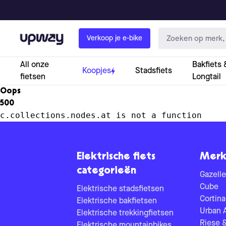
Upway
Verkoop je e-bike
All onze
Bakfiets 
Koopjes
Stadsfiets
fietsen
Longtail
Oops
500
c.collections.nodes.at is not a function
Elektrische fiets
Merk
categorieën
Gazelle
Cube
Elektrische stadsfietsen
Cortina
Elektrische bakfietsen
Urban 
Elektrische trekkingfietsen
Riese 
Elektrische mountainbikes