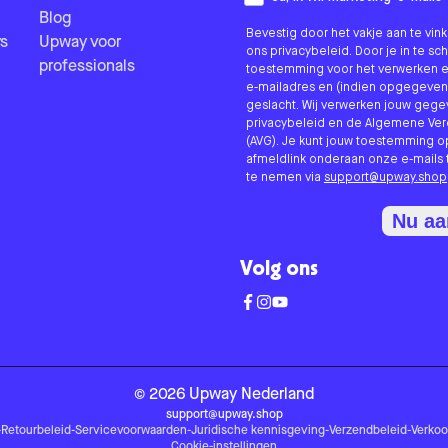
Blog
Bevestig door het vakje aan te vi
s
Upway voor
ons privacybeleid. Door je in te sc
professionals
toestemming voor het verwerken e
e-mailadres en (indien opgegeven
geslacht. Wij verwerken jouw geg
privacybeleid en de Algemene V
(AVG). Je kunt jouw toestemming o
afmeldlink onderaan onze e-mails 
te nemen via
support@upway.shop
Nu a
Volg ons
©
2026
Upway
Nederland
support@upway.shop
-
Retourbeleid
-
Servicevoorwaarden
-
Juridische kennisgeving
-
Verzendbeleid
-
Verko
Cookie-instellingen