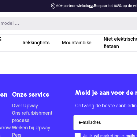
60+ partner winkels
Bespaar tot 60% op de win
&
Niet elektrisch
Trekkingfiets
Mountainbike
fietsen
Meld je aan voor de 
en
Onze service
Over Upway
Ontvang de beste aanbieding
Ons refurbishment
Email
process
Arrow
Werken bij Upway
&
Pers
How would you like to hear fr
Ja, ik wil marketing-e-mai