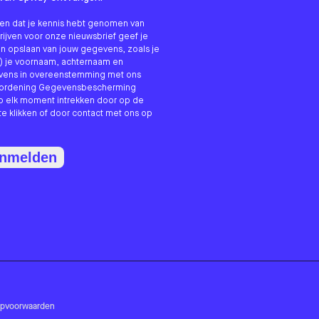
nken dat je kennis hebt genomen van
hrijven voor onze nieuwsbrief geef je
n opslaan van jouw gegevens, zoals je
) je voornaam, achternaam en
evens in overeenstemming met ons
erordening Gegevensbescherming
p elk moment intrekken door op de
te klikken of door contact met ons op
anmelden
opvoorwaarden