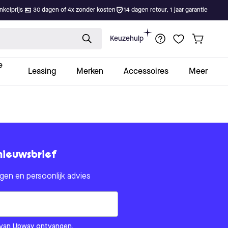
kelprijs
30 dagen of 4x zonder kosten
14 dagen retour, 1 jaar garantie
Keuzehulp
e
Leasing
Merken
Accessoires
Meer
nieuwsbrief
en en persoonlijk advies
om us?
ls van Upway ontvangen.