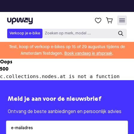
Upway
Verkoop je e-bike
Zoeken op merk, model ...
Test, koop of verkoop e-bikes op 15 of 29 augustus tijdens de
Amsterdam Testdagen.
Boek vandaag je afspraak
.
Oops
500
c.collections.nodes.at is not a function
Meld je aan voor de nieuwsbrief
Ontvang de beste aanbiedingen en persoonlijk advies
Email