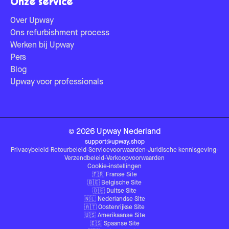
Onze service
Over Upway
Ons refurbishment process
Werken bij Upway
Pers
Blog
Upway voor professionals
©
2026
Upway
Nederland
support@upway.shop
Privacybeleid
-
Retourbeleid
-
Servicevoorwaarden
-
Juridische kennisgeving
-
Verzendbeleid
-
Verkoopvoorwaarden
Cookie-instellingen
🇫🇷
Franse Site
🇧🇪
Belgische Site
🇩🇪
Duitse Site
🇳🇱
Nederlandse Site
🇦🇹
Oostenrijkse Site
🇺🇸
Amerikaanse Site
🇪🇸
Spaanse Site