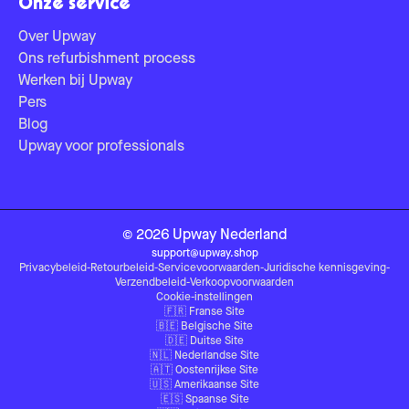
Onze service
Over Upway
Ons refurbishment process
Werken bij Upway
Pers
Blog
Upway voor professionals
©
2026
Upway
Nederland
support@upway.shop
Privacybeleid
-
Retourbeleid
-
Servicevoorwaarden
-
Juridische kennisgeving
-
Verzendbeleid
-
Verkoopvoorwaarden
Cookie-instellingen
🇫🇷
Franse Site
🇧🇪
Belgische Site
🇩🇪
Duitse Site
🇳🇱
Nederlandse Site
🇦🇹
Oostenrijkse Site
🇺🇸
Amerikaanse Site
🇪🇸
Spaanse Site