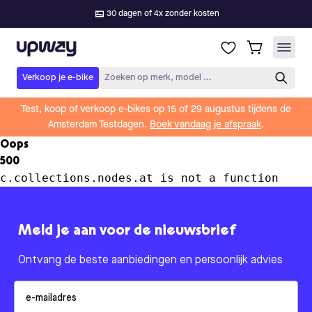
30 dagen of 4x zonder kosten
Upway
Verkoop je e-bike
Zoeken op merk, model ...
Test, koop of verkoop e-bikes op 15 of 29 augustus tijdens de
Amsterdam Testdagen.
Boek vandaag je afspraak
.
Oops
500
c.collections.nodes.at is not a function
Meld je aan voor de nieuwsbrief
Ontvang de beste aanbiedingen en persoonlijk advies
Email