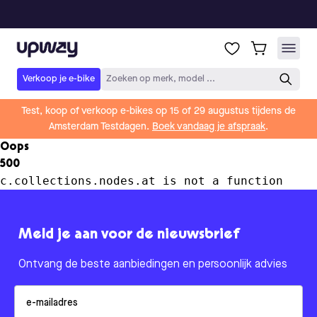
Upway
Verkoop je e-bike
Zoeken op merk, model ...
Test, koop of verkoop e-bikes op 15 of 29 augustus tijdens de
Amsterdam Testdagen.
Boek vandaag je afspraak
.
Oops
500
c.collections.nodes.at is not a function
Meld je aan voor de nieuwsbrief
Ontvang de beste aanbiedingen en persoonlijk advies
Email