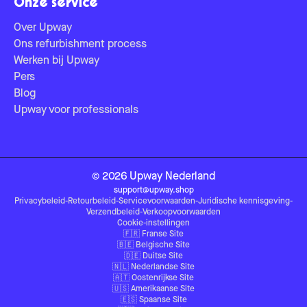
Onze service
Over Upway
Ons refurbishment process
Werken bij Upway
Pers
Blog
Upway voor professionals
©
2026
Upway
Nederland
support@upway.shop
Privacybeleid
-
Retourbeleid
-
Servicevoorwaarden
-
Juridische kennisgeving
-
Verzendbeleid
-
Verkoopvoorwaarden
Cookie-instellingen
🇫🇷
Franse Site
🇧🇪
Belgische Site
🇩🇪
Duitse Site
🇳🇱
Nederlandse Site
🇦🇹
Oostenrijkse Site
🇺🇸
Amerikaanse Site
🇪🇸
Spaanse Site