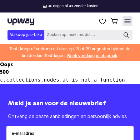
30 dagen of 4x zonder kosten
Upway
Verkoop je e-bike
Zoeken op merk, model ...
Test, koop of verkoop e-bikes op 15 of 29 augustus tijdens de
Amsterdam Testdagen.
Boek vandaag je afspraak
.
Oops
500
c.collections.nodes.at is not a function
Meld je aan voor de nieuwsbrief
Ontvang de beste aanbiedingen en persoonlijk advies
Email