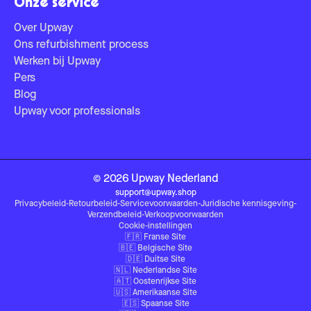
Onze service
Over Upway
Ons refurbishment process
Werken bij Upway
Pers
Blog
Upway voor professionals
©
2026
Upway
Nederland
support@upway.shop
Privacybeleid
-
Retourbeleid
-
Servicevoorwaarden
-
Juridische kennisgeving
-
Verzendbeleid
-
Verkoopvoorwaarden
Cookie-instellingen
🇫🇷
Franse Site
🇧🇪
Belgische Site
🇩🇪
Duitse Site
🇳🇱
Nederlandse Site
🇦🇹
Oostenrijkse Site
🇺🇸
Amerikaanse Site
🇪🇸
Spaanse Site