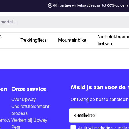
60+ partner winkels
Bespaar tot 60% op de win
&
Niet elektrisch
Trekkingfiets
Mountainbike
fietsen
Meld je aan voor de 
en
Onze service
Over Upway
Ontvang de beste aanbieding
Ons refurbishment
Email
process
Arrow
Werken bij Upway
&
Pers
How would you like to hear fr
Ja, ik wil marketing-e-mai