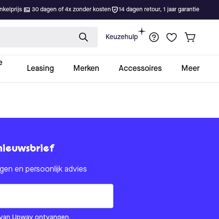
kelprijs
30 dagen of 4x zonder kosten
14 dagen retour, 1 jaar garantie
Keuzehulp
e
Leasing
Merken
Accessoires
Meer
nieuwsbrief
en en persoonlijk advies
om us?
ls van Upway ontvangen.