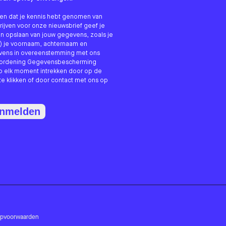
nken dat je kennis hebt genomen van
hrijven voor onze nieuwsbrief geef je
n opslaan van jouw gegevens, zoals je
) je voornaam, achternaam en
evens in overeenstemming met ons
erordening Gegevensbescherming
p elk moment intrekken door op de
te klikken of door contact met ons op
anmelden
opvoorwaarden