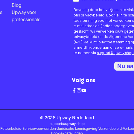
Blog
Bevestig door het vakje aan te vi
s
Upway voor
ons privacybeleid. Door je in te sc
professionals
toestemming voor het verwerken e
e-mailadres en (indien opgegeven
geslacht. Wij verwerken jouw geg
privacybeleid en de Algemene V
(AVG). Je kunt jouw toestemming o
afmeldlink onderaan onze e-mails 
te nemen via
support@upway.shop
Nu a
Volg ons
©
2026
Upway
Nederland
support@upway.shop
-
Retourbeleid
-
Servicevoorwaarden
-
Juridische kennisgeving
-
Verzendbeleid
-
Verko
Cookie-instellingen