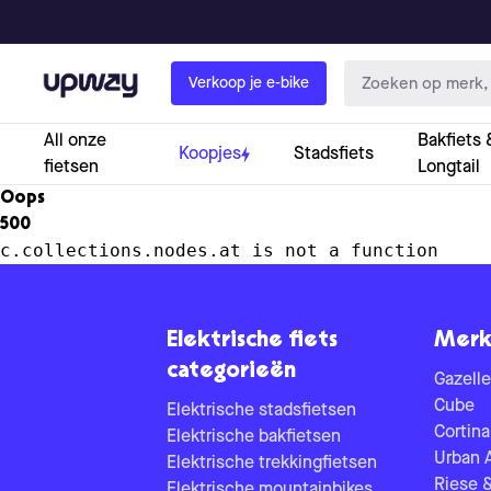
Upway
Verkoop je e-bike
All onze
Bakfiets 
Koopjes
Stadsfiets
fietsen
Longtail
Oops
500
c.collections.nodes.at is not a function
Elektrische fiets
Merk
categorieën
Gazelle
Cube
Elektrische stadsfietsen
Cortina
Elektrische bakfietsen
Urban 
Elektrische trekkingfietsen
Riese 
Elektrische mountainbikes