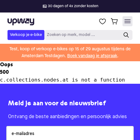
30 dagen of 4x zonder kosten
Upway
Verkoop je e-bike
Zoeken op merk, model ...
Test, koop of verkoop e-bikes op 15 of 29 augustus tijdens de
Amsterdam Testdagen.
Boek vandaag je afspraak
.
Oops
500
c.collections.nodes.at is not a function
Meld je aan voor de nieuwsbrief
Ontvang de beste aanbiedingen en persoonlijk advies
Email