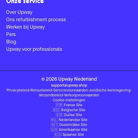
Onze service
Over Upway
Ons refurbishment process
Werken bij Upway
Pers
Blog
Upway voor professionals
©
2026
Upway
Nederland
support@upway.shop
Privacybeleid
-
Retourbeleid
-
Servicevoorwaarden
-
Juridische kennisgeving
-
Verzendbeleid
-
Verkoopvoorwaarden
Cookie-instellingen
🇫🇷
Franse Site
🇧🇪
Belgische Site
🇩🇪
Duitse Site
🇳🇱
Nederlandse Site
🇦🇹
Oostenrijkse Site
🇺🇸
Amerikaanse Site
🇪🇸
Spaanse Site