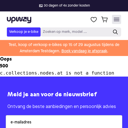
30 dagen of 4x zonder kosten
Upway
Verkoop je e-bike
Zoeken op merk, model ...
Test, koop of verkoop e-bikes op 15 of 29 augustus tijdens de
Amsterdam Testdagen.
Boek vandaag je afspraak
.
Oops
500
c.collections.nodes.at is not a function
Meld je aan voor de nieuwsbrief
Ontvang de beste aanbiedingen en persoonlijk advies
Email