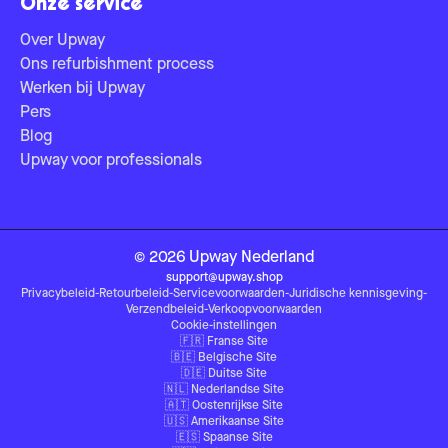
Onze service
Over Upway
Ons refurbishment process
Werken bij Upway
Pers
Blog
Upway voor professionals
©
2026
Upway
Nederland
support@upway.shop
Privacybeleid
-
Retourbeleid
-
Servicevoorwaarden
-
Juridische kennisgeving
-
Verzendbeleid
-
Verkoopvoorwaarden
Cookie-instellingen
🇫🇷
Franse Site
🇧🇪
Belgische Site
🇩🇪
Duitse Site
🇳🇱
Nederlandse Site
🇦🇹
Oostenrijkse Site
🇺🇸
Amerikaanse Site
🇪🇸
Spaanse Site