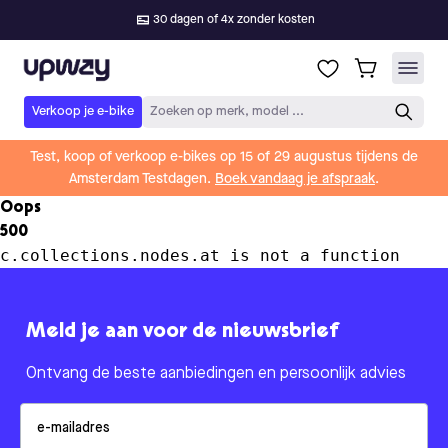
30 dagen of 4x zonder kosten
Upway
Verkoop je e-bike
Zoeken op merk, model ...
Test, koop of verkoop e-bikes op 15 of 29 augustus tijdens de
Amsterdam Testdagen.
Boek vandaag je afspraak
.
Oops
500
c.collections.nodes.at is not a function
Meld je aan voor de nieuwsbrief
Ontvang de beste aanbiedingen en persoonlijk advies
Email