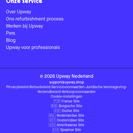
Onze service
Over Upway
Ons refurbishment process
Werken bij Upway
Pers
Blog
Upway voor professionals
©
2026
Upway
Nederland
support@upway.shop
Privacybeleid
-
Retourbeleid
-
Servicevoorwaarden
-
Juridische kennisgeving
-
Verzendbeleid
-
Verkoopvoorwaarden
Cookie-instellingen
🇫🇷
Franse Site
🇧🇪
Belgische Site
🇩🇪
Duitse Site
🇳🇱
Nederlandse Site
🇦🇹
Oostenrijkse Site
🇺🇸
Amerikaanse Site
🇪🇸
Spaanse Site