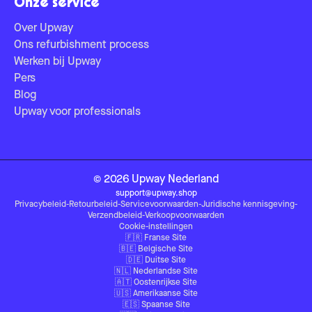
Onze service
Over Upway
Ons refurbishment process
Werken bij Upway
Pers
Blog
Upway voor professionals
©
2026
Upway
Nederland
support@upway.shop
Privacybeleid
-
Retourbeleid
-
Servicevoorwaarden
-
Juridische kennisgeving
-
Verzendbeleid
-
Verkoopvoorwaarden
Cookie-instellingen
🇫🇷
Franse Site
🇧🇪
Belgische Site
🇩🇪
Duitse Site
🇳🇱
Nederlandse Site
🇦🇹
Oostenrijkse Site
🇺🇸
Amerikaanse Site
🇪🇸
Spaanse Site