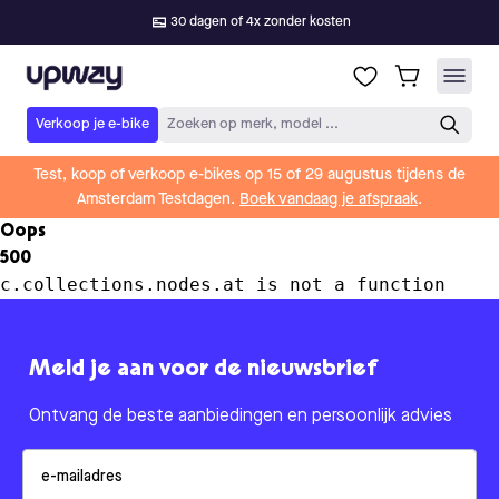
30 dagen of 4x zonder kosten
Upway
Verkoop je e-bike
Zoeken op merk, model ...
Test, koop of verkoop e-bikes op 15 of 29 augustus tijdens de
Amsterdam Testdagen.
Boek vandaag je afspraak
.
Oops
500
c.collections.nodes.at is not a function
Meld je aan voor de nieuwsbrief
Ontvang de beste aanbiedingen en persoonlijk advies
Email