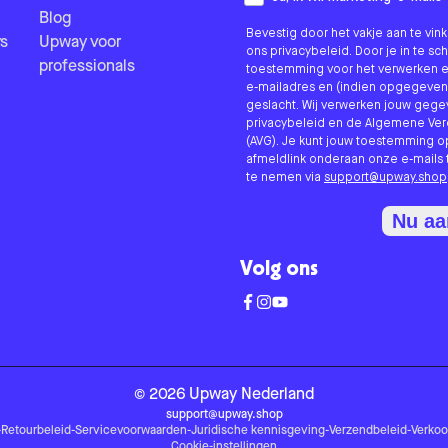
Blog
Bevestig door het vakje aan te vi
s
Upway voor
ons privacybeleid. Door je in te sc
professionals
toestemming voor het verwerken e
e-mailadres en (indien opgegeven
geslacht. Wij verwerken jouw geg
privacybeleid en de Algemene V
(AVG). Je kunt jouw toestemming o
afmeldlink onderaan onze e-mails 
te nemen via
support@upway.shop
Nu a
Volg ons
©
2026
Upway
Nederland
support@upway.shop
-
Retourbeleid
-
Servicevoorwaarden
-
Juridische kennisgeving
-
Verzendbeleid
-
Verko
Cookie-instellingen