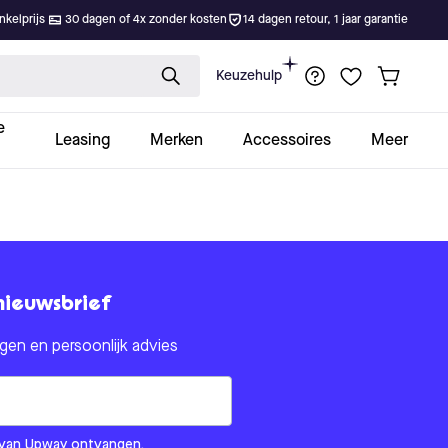
kelprijs
30 dagen of 4x zonder kosten
14 dagen retour, 1 jaar garantie
Keuzehulp
e
Leasing
Merken
Accessoires
Meer
nieuwsbrief
en en persoonlijk advies
om us?
ls van Upway ontvangen.