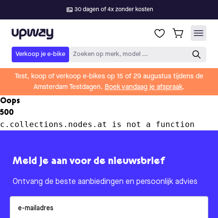
30 dagen of 4x zonder kosten
Upway
Verkoop je e-bike
Zoeken op merk, model ...
Test, koop of verkoop e-bikes op 15 of 29 augustus tijdens de
Amsterdam Testdagen.
Boek vandaag je afspraak
.
Oops
500
c.collections.nodes.at is not a function
Meld je aan voor de nieuwsbrief
Ontvang de beste aanbiedingen en persoonlijk advies
Email