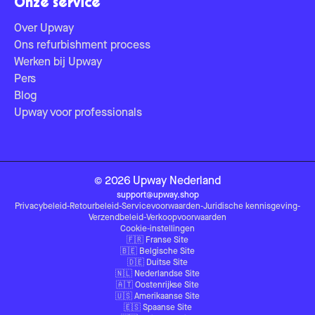
Onze service
Over Upway
Ons refurbishment process
Werken bij Upway
Pers
Blog
Upway voor professionals
©
2026
Upway
Nederland
support@upway.shop
Privacybeleid
-
Retourbeleid
-
Servicevoorwaarden
-
Juridische kennisgeving
-
Verzendbeleid
-
Verkoopvoorwaarden
Cookie-instellingen
🇫🇷
Franse Site
🇧🇪
Belgische Site
🇩🇪
Duitse Site
🇳🇱
Nederlandse Site
🇦🇹
Oostenrijkse Site
🇺🇸
Amerikaanse Site
🇪🇸
Spaanse Site